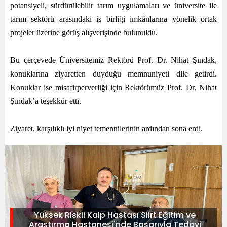
potansiyeli, sürdürülebilir tarım uygulamaları ve üniversite ile
tarım sektörü arasındaki iş birliği imkânlarına yönelik ortak
projeler üzerine görüş alışverişinde bulunuldu.
Bu çerçevede Üniversitemiz Rektörü Prof. Dr. Nihat Şındak,
konuklarına ziyaretten duyduğu memnuniyeti dile getirdi.
Konuklar ise misafirperverliği için Rektörümüz Prof. Dr. Nihat
Şındak’a teşekkür etti.
Ziyaret, karşılıklı iyi niyet temennilerinin ardından sona erdi.
Yüksek Riskli Kalp Hastası Siirt Eğitim ve
Araştırma Hastanesi'nde Başarıyla Tedavi