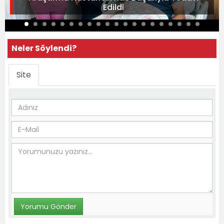
Edildi
Neler Söylendi?
Site