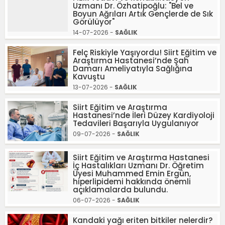
Uzmanı Dr. Özhatipoğlu: "Bel ve
Boyun Ağrıları Artık Gençlerde de Sık
Görülüyor"
14-07-2026 -
SAĞLIK
Felç Riskiyle Yaşıyordu! Siirt Eğitim ve
Araştırma Hastanesi’nde Şah
Damarı Ameliyatıyla Sağlığına
Kavuştu
13-07-2026 -
SAĞLIK
Siirt Eğitim ve Araştırma
Hastanesi’nde İleri Düzey Kardiyoloji
Tedavileri Başarıyla Uygulanıyor
09-07-2026 -
SAĞLIK
Siirt Eğitim ve Araştırma Hastanesi
İç Hastalıkları Uzmanı Dr. Öğretim
Üyesi Muhammed Emin Ergün,
hiperlipidemi hakkında önemli
açıklamalarda bulundu.
06-07-2026 -
SAĞLIK
Kandaki yağı eriten bitkiler nelerdir?