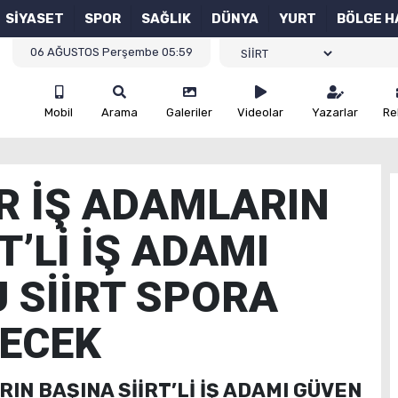
SİYASET
SPOR
SAĞLIK
DÜNYA
YURT
BÖLGE H
06 AĞUSTOS Perşembe 05:59
Mobil
Arama
Galeriler
Videolar
Yazarlar
Re
ER İŞ ADAMLARIN
T’Lİ İŞ ADAMI
 SİİRT SPORA
RECEK
RIN BAŞINA SİİRT’Lİ İŞ ADAMI GÜVEN