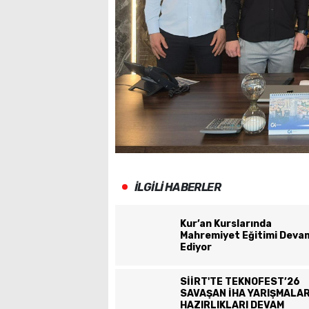
İLGİLİ HABERLER
Kur’an Kurslarında
Mahremiyet Eğitimi Deva
Ediyor
SİİRT'TE TEKNOFEST’26
SAVAŞAN İHA YARIŞMALAR
HAZIRLIKLARI DEVAM