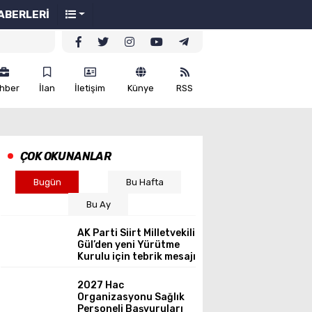
ABERLERİ
hber
İlan
İletişim
Künye
RSS
ÇOK OKUNANLAR
Bugün
Bu Hafta
Bu Ay
AK Parti Siirt Milletvekili
Gül’den yeni Yürütme
Kurulu için tebrik mesajı
2027 Hac
Organizasyonu Sağlık
Personeli Başvuruları