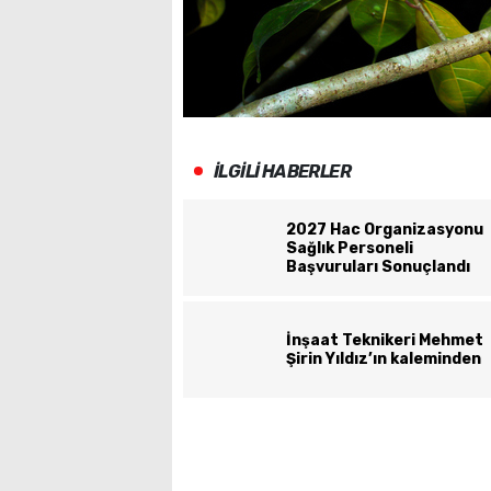
İLGİLİ HABERLER
2027 Hac Organizasyonu
Sağlık Personeli
Başvuruları Sonuçlandı
İnşaat Teknikeri Mehmet
Şirin Yıldız’ın kaleminden