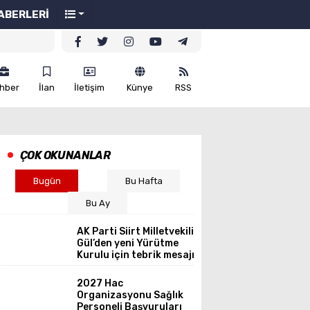
ABERLERİ
hber
İlan
İletişim
Künye
RSS
ÇOK OKUNANLAR
Bugün
Bu Hafta
Bu Ay
AK Parti Siirt Milletvekili
Gül’den yeni Yürütme
Kurulu için tebrik mesajı
2027 Hac
Organizasyonu Sağlık
Personeli Başvuruları