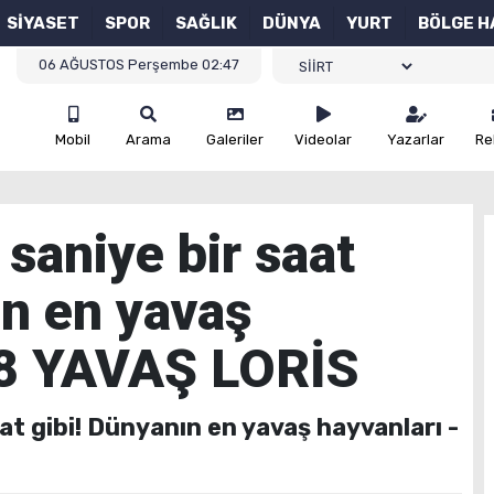
SİYASET
SPOR
SAĞLIK
DÜNYA
YURT
BÖLGE H
06 AĞUSTOS Perşembe 02:47
Mobil
Arama
Galeriler
Videolar
Yazarlar
Re
r saniye bir saat
ın en yavaş
 8 YAVAŞ LORİS
aat gibi! Dünyanın en yavaş hayvanları -