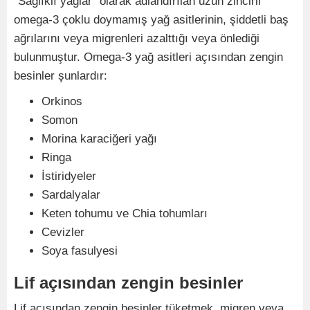
"Sağlıklı yağlar" olarak adlandırılan uzun zincirli
omega-3 çoklu doymamış yağ asitlerinin, şiddetli baş
ağrılarını veya migrenleri azalttığı veya önlediği
bulunmuştur. Omega-3 yağ asitleri açısından zengin
besinler şunlardır:
Orkinos
Somon
Morina karaciğeri yağı
Ringa
İstiridyeler
Sardalyalar
Keten tohumu ve Chia tohumları
Cevizler
Soya fasulyesi
Lif açısından zengin besinler
Lif açısından zengin besinler tüketmek, migren veya