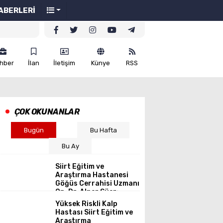
ABERLERİ
hber
İlan
İletişim
Künye
RSS
ÇOK OKUNANLAR
Bugün
Bu Hafta
Bu Ay
Siirt Eğitim ve
Araştırma Hastanesi
Göğüs Cerrahisi Uzmanı
Op. Dr. Alper Süer:
“Akciğer Nodülleri Her
Yüksek Riskli Kalp
Zaman Kanser
Hastası Siirt Eğitim ve
Anlamına Gelmez”
Araştırma