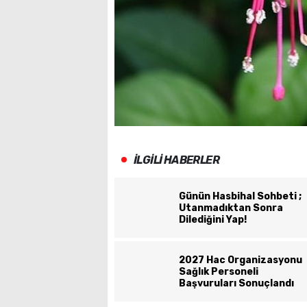
İLGİLİ HABERLER
Günün Hasbihal Sohbeti ;
Utanmadıktan Sonra
Dilediğini Yap!
2027 Hac Organizasyonu
Sağlık Personeli
Başvuruları Sonuçlandı