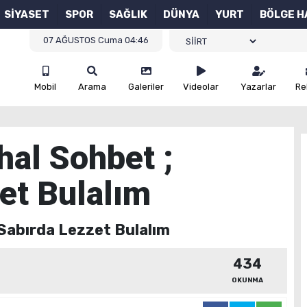
SİYASET
SPOR
SAĞLIK
DÜNYA
YURT
BÖLGE H
07 AĞUSTOS Cuma 04:46
Mobil
Arama
Galeriler
Videolar
Yazarlar
Re
al Sohbet ;
et Bulalım
Sabırda Lezzet Bulalım
434
OKUNMA