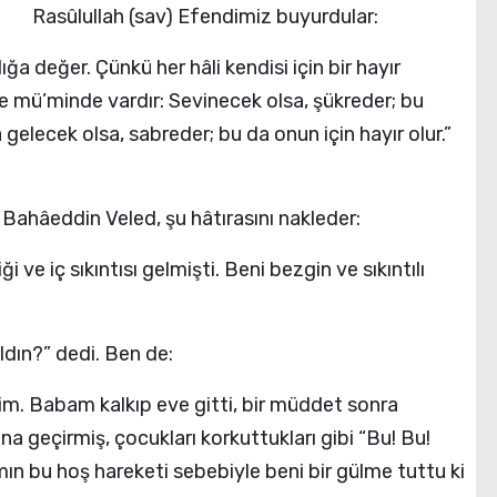
Rasûlullah (sav) Efendimiz buyurdular:
a değer. Çünkü her hâli kendisi için bir hayır
ce mü’minde vardır: Sevinecek olsa, şükreder; bu
â gelecek olsa, sabreder; bu da onun için hayır olur.”
 Bahâeddin Veled, şu hâtırasını nakleder:
 ve iç sıkıntısı gelmişti. Beni bezgin ve sıkıntılı
ldın?” dedi. Ben de:
im. Babam kalkıp eve gitti, bir müddet sonra
na geçirmiş, çocukları korkuttukları gibi “Bu! Bu!
ın bu hoş hareketi sebebiyle beni bir gülme tuttu ki