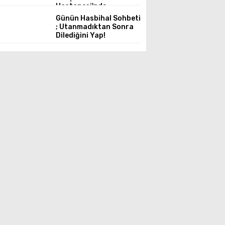
Hastanesi'nde
Başarıyla Tedavi Edildi
Günün Hasbihal Sohbeti
; Utanmadıktan Sonra
Dilediğini Yap!