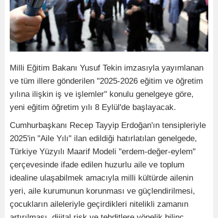
Milli Eğitim Bakanı Yusuf Tekin imzasıyla yayımlanan
ve tüm illere gönderilen "2025-2026 eğitim ve öğretim
yılına ilişkin iş ve işlemler" konulu genelgeye göre,
yeni eğitim öğretim yılı 8 Eylül'de başlayacak.
Cumhurbaşkanı Recep Tayyip Erdoğan'ın tensipleriyle
2025'in "Aile Yılı" ilan edildiği hatırlatılan genelgede,
Türkiye Yüzyılı Maarif Modeli "erdem-değer-eylem"
çerçevesinde ifade edilen huzurlu aile ve toplum
idealine ulaşabilmek amacıyla milli kültürde ailenin
yeri, aile kurumunun korunması ve güçlendirilmesi,
çocukların aileleriyle geçirdikleri nitelikli zamanın
artırılması, dijital risk ve tehditlere yönelik bilinç