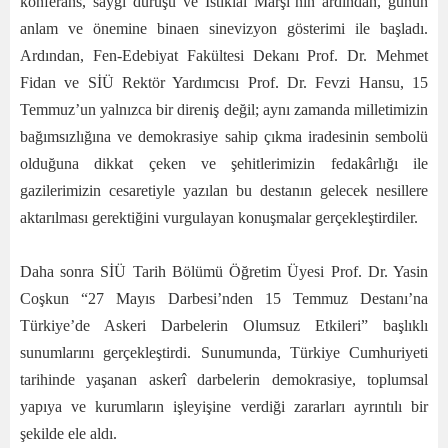
konferans, saygı duruşu ve İstiklal Marşı’nın ardından, günün
anlam ve önemine binaen sinevizyon gösterimi ile başladı.
Ardından, Fen-Edebiyat Fakültesi Dekanı Prof. Dr. Mehmet
Fidan ve SİÜ Rektör Yardımcısı Prof. Dr. Fevzi Hansu, 15
Temmuz’un yalnızca bir direniş değil; aynı zamanda milletimizin
bağımsızlığına ve demokrasiye sahip çıkma iradesinin sembolü
olduğuna dikkat çeken ve şehitlerimizin fedakârlığı ile
gazilerimizin cesaretiyle yazılan bu destanın gelecek nesillere
aktarılması gerektiğini vurgulayan konuşmalar gerçekleştirdiler.
Daha sonra SİÜ Tarih Bölümü Öğretim Üyesi Prof. Dr. Yasin
Coşkun “27 Mayıs Darbesi’nden 15 Temmuz Destanı’na
Türkiye’de Askeri Darbelerin Olumsuz Etkileri” başlıklı
sunumlarını gerçekleştirdi. Sunumunda, Türkiye Cumhuriyeti
tarihinde yaşanan askerî darbelerin demokrasiye, toplumsal
yapıya ve kurumların işleyişine verdiği zararları ayrıntılı bir
şekilde ele aldı.