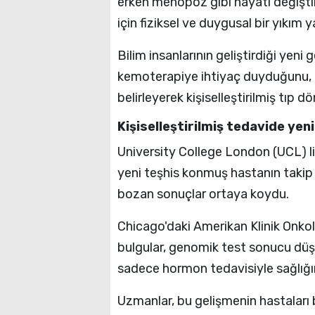
erken menopoz gibi hayatı değiştir
için fiziksel ve duygusal bir yıkım y
Bilim insanlarının geliştirdiği yen
kemoterapiye ihtiyaç duyduğunu, h
belirleyerek kişiselleştirilmiş tıp 
Kişiselleştirilmiş tedavide ye
University College London (UCL) li
yeni teşhis konmuş hastanın takip 
bozan sonuçlar ortaya koydu.
Chicago'daki Amerikan Klinik Onkol
bulgular, genomik test sonucu düşü
sadece hormon tedavisiyle sağlığın
Uzmanlar, bu gelişmenin hastaları b