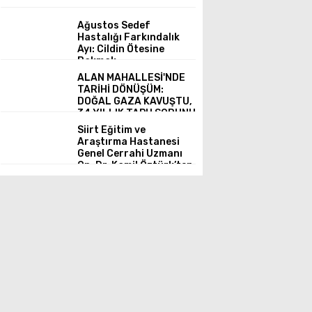
Ağustos Sedef
Hastalığı Farkındalık
Ayı: Cildin Ötesine
Bakmak
ALAN MAHALLESİ'NDE
TARİHİ DÖNÜŞÜM:
DOĞAL GAZA KAVUŞTU,
34 YILLIK TAPU SORUNU
ÇÖZÜLDÜ
Siirt Eğitim ve
Araştırma Hastanesi
Genel Cerrahi Uzmanı
Op. Dr. Kamil Öztürk’ten
Akut Kolesistit ve
Cerrahi Zamanlaması
Hakkında Önemli
Uyarılar