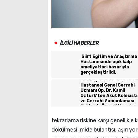
İLGİLİ HABERLER
Siirt Eğitim ve Araştırma
Hastanesinde açık kalp
ameliyatları başarıyla
gerçekleştirildi.
Siirt Eğitim ve Araştırma
Hastanesi Genel Cerrahi
Uzmanı Op. Dr. Kamil
Öztürk’ten Akut Kolesisti
ve Cerrahi Zamanlaması
Hakkında Önemli Uyarılar
tekrarlama riskine karşı genellikl
dökülmesi, mide bulantısı, aşırı yorgu