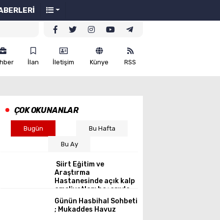
ABERLERİ
hber
İlan
İletişim
Künye
RSS
ÇOK OKUNANLAR
Bugün
Bu Hafta
Bu Ay
Siirt Eğitim ve
Araştırma
Hastanesinde açık kalp
ameliyatları başarıyla
gerçekleştirildi.
Günün Hasbihal Sohbeti
; Mukaddes Havuz