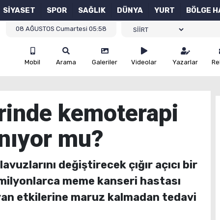
SİYASET
SPOR
SAĞLIK
DÜNYA
YURT
BÖLGE H
08 AĞUSTOS Cumartesi 05:58
Mobil
Arama
Galeriler
Videolar
Yazarlar
Re
inde kemoterapi
nıyor mu?
avuzlarını değiştirecek çığır açıcı bir
milyonlarca meme kanseri hastası
yan etkilerine maruz kalmadan tedavi