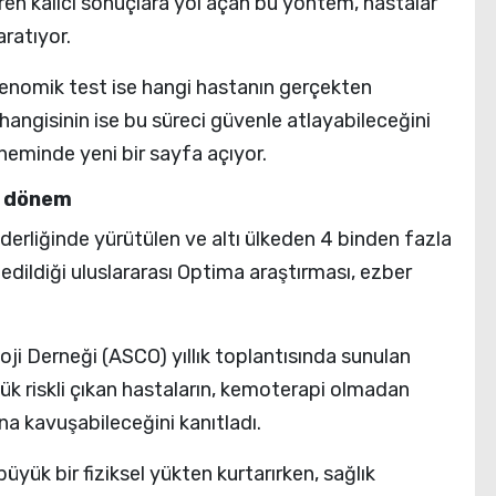
en kalıcı sonuçlara yol açan bu yöntem, hastalar
aratıyor.
i genomik test ise hangi hastanın gerçekten
angisinin ise bu süreci güvenle atlayabileceğini
döneminde yeni bir sayfa açıyor.
ni dönem
derliğinde yürütülen ve altı ülkeden 4 binden fazla
edildiği uluslararası Optima araştırması, ezber
oji Derneği (ASCO) yıllık toplantısında sunulan
k riskli çıkan hastaların, kemoterapi olmadan
a kavuşabileceğini kanıtladı.
üyük bir fiziksel yükten kurtarırken, sağlık