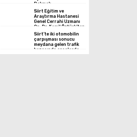
Bakmak
Siirt Eğitim ve
Araştırma Hastanesi
Genel Cerrahi Uzmanı
Op. Dr. Kamil Öztürk’ten
Akut Kolesistit ve
Siirt’te iki otomobilin
Cerrahi Zamanlaması
çarpışması sonucu
Hakkında Önemli
meydana gelen trafik
Uyarılar
kazasında araçlarda
maddi hasar oluştu.