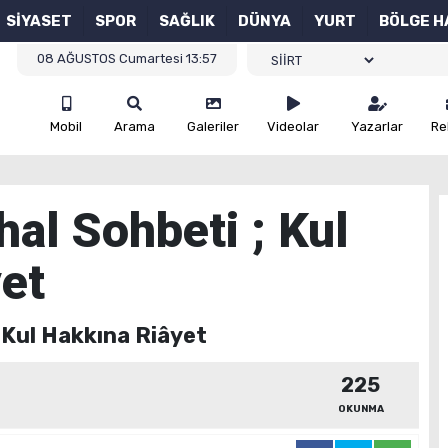
SİYASET
SPOR
SAĞLIK
DÜNYA
YURT
BÖLGE H
08 AĞUSTOS Cumartesi 13:57
Mobil
Arama
Galeriler
Videolar
Yazarlar
Re
al Sohbeti ; Kul
et
 Kul Hakkına Riâyet
225
OKUNMA