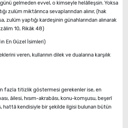
nü gelmeden evvel, o kimseyle helâlleşsin. Yoksa
tığı zulüm miktârınca sevaplarından alınır, (hak
yoksa, zulüm yaptığı kardeşinin günahlarından alınarak
ezâlim 10, Rikâk 48)
n En Güzel İsimleri)
lerini veren, kullarının dilek ve dualarına karşılık
 fazla titizlik göstermesi gerekenler ise, en
sı, âilesi, hısım-akrabâsı, konu-komşusu, beşerî
attâ kendisiyle bir şekilde ilgisi bulunan bütün