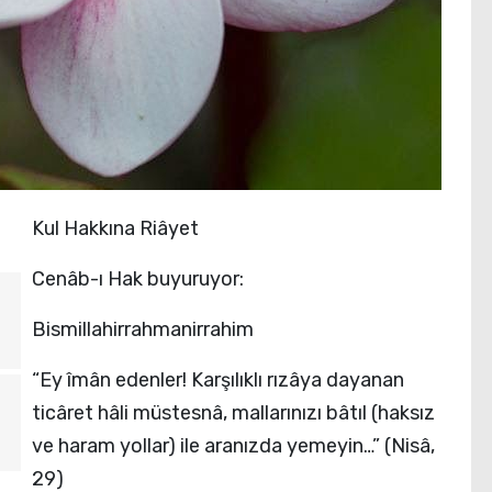
Kul Hakkına Riâyet
Cenâb-ı Hak buyuruyor:
Bismillahirrahmanirrahim
“Ey îmân edenler! Karşılıklı rızâya dayanan
ticâret hâli müstesnâ, mallarınızı bâtıl (haksız
ve haram yollar) ile aranızda yemeyin…” (Nisâ,
29)