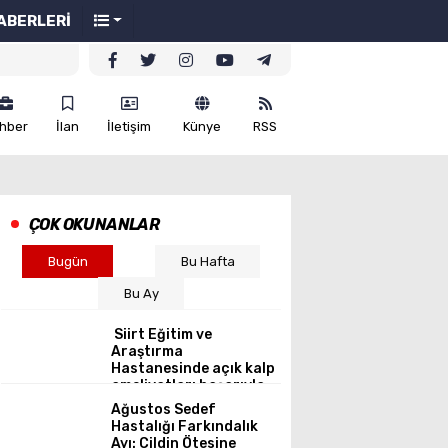
ABERLERİ
hber
İlan
İletişim
Künye
RSS
ÇOK OKUNANLAR
Bugün
Bu Hafta
Bu Ay
Siirt Eğitim ve
Araştırma
Hastanesinde açık kalp
ameliyatları başarıyla
gerçekleştirildi.
Ağustos Sedef
Hastalığı Farkındalık
Ayı: Cildin Ötesine