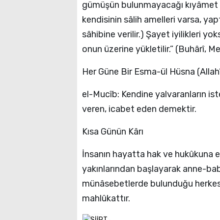
gümüşün bulunmayacağı kıyâmet gü
kendisinin sâlih amelleri varsa, yap
sâhibine verilir.) Şayet iyilikleri 
onun üzerine yükletilir.” (Buhârî, M
Her Güne Bir Esma-ül Hüsna (Allah’ı
el-Mucîb: Kendine yalvaranların istek
veren, icabet eden demektir.
Kısa Günün Kârı
İnsanın hayatta hak ve hukûkuna en
yakınlarından başlayarak anne-baba
münâsebetlerde bulunduğu herkes, h
mahlûkattır.