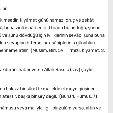
lar:
 kimsedir: Kıyâmet günü namaz, oruç ve zekât
ü, buna zinâ isnâd edip iftirâda bulunduğu, şunun
 ve şunu dövdüğü için iyiliklerinin sevâbı şuna buna
eden sevapları biterse, hak sâhiplerinin günahları
enneme atılır.” (Müslim, Birr, 59; Tirmizî, Kıyâmet, 2;
 âkıbetini haber veren Allah Rasûlü (sav) şöyle
den haksız bir sûrette mal elde etmeye girişirler.
 ateştir, başka bir şey değil.” (Buhârî, Humus, 7)
 nâmusu veya malıyla ilgili bir zulüm varsa, altın ve