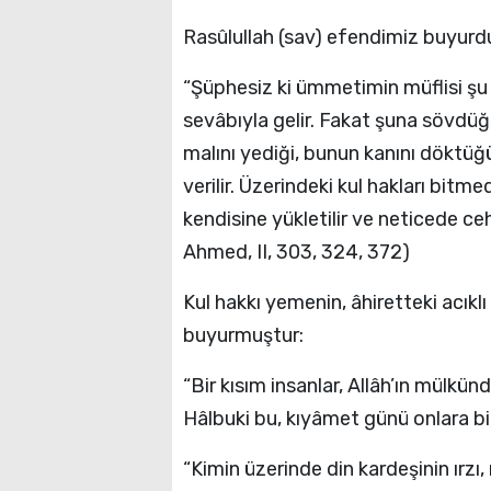
Rasûlullah (sav) efendimiz buyurdu
“Şüphesiz ki ümmetimin müflisi şu
sevâbıyla gelir. Fakat şuna sövdüğ
malını yediği, bunun kanını döktüğü
verilir. Üzerindeki kul hakları bitm
kendisine yükletilir ve neticede ceh
Ahmed, II, 303, 324, 372)
Kul hakkı yemenin, âhiretteki acıklı
buyurmuştur:
“Bir kısım insanlar, Allâh’ın mülkün
Hâlbuki bu, kıyâmet günü onlara bir
“Kimin üzerinde din kardeşinin ırzı,