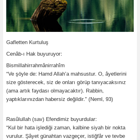
Gafletten Kurtuluş
Cenâb-ı Hak buyuruyor:
Bismillahirrahmânirrahîm
“Ve şöyle de: Hamd Allah’a mahsustur. O, âyetlerini
size gösterecek, siz de onları görüp tanıyacaksınız
(ama artık faydası olmayacaktır). Rabbin,
yaptıklarınızdan habersiz değildir.” (Neml, 93)
Rasûlullah (sav) Efendimiz buyurdular:
“Kul bir hata işlediği zaman, kalbine siyah bir nokta
vurulur. Şâyet günahtan vazgeçer, istiğfâr ve tevbe