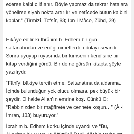
ederse kalbi cilâlanır. Böyle yapmaz da tekrar hatalara
yönelirse siyah nokta artırılır ve netîcede bütün kalbini
kaplar.” (Tirmizî, Tefsîr, 83; İbn-i Mâce, Zühd, 29)
Hikâye edilir ki İbrâhim b. Edhem bir gün
saltanatından ve erdiği nimetlerden dolayı sevindi.
Sonra uyuyup rüyasında bir kimsenin kendisine bir
kitap verdiğini gördü. Bir de ne görsün kitapta şöyle
yazılıydı:
“Fânîyi bâkiye tercih etme. Saltanatına da aldanma.
İçinde bulunduğun yok olucu olmasa, pek büyük bir
şeydir. O halde Allah’ın emrine koş. Çünkü O:
“Rabbinizden bir mağfirete ve cennete koşun…” (Âl-i
İmran, 133) buyuruyor.”
İbrahim b. Edhem korku içinde uyandı ve “Bu,