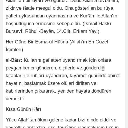
Allah’tan bir uyarı ve öğüttür.” Dedi. Allah’a tevbe etti,
zikir ve tâatle meşgul oldu. Ona gösterilen bu rüya
gaflet uykusundan uyanmasına ve Kur’ân ile Allah’ın
hoşnutluğuna ermesine sebep oldu. (İsmail Hakkı
Bursevî, Rûhu’l-Beyân, 14.Cilt, Erkam Yay.)
Her Güne Bir Esma-ül Hüsna (Allah’ın En Güzel
İsimleri)
el-Bâıs: Kullarını gafletten uyandırmak için onlara
peygamberler gönderen, elçilerle ve gönderdiği
kitapları ile ruhları uyandıran, kıyamet gününde ahiret
hayatını başlatmak üzere ölüleri dirilten ve
kabirlerinden çıkararak, yeniden hayata döndüren
demektir.
Kısa Günün Kârı
Yüce Allah’tan ölüm gelene kadar bizi dinde ciddi ve
gayretli olanlardan, özel tevkîfine ulaşmak için O’nun