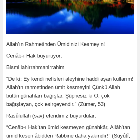
Allah’ın Rahmetinden Ümidinizi Kesmeyin!
Cenâb-ı Hak buyuruyor:
Bismillahirrahmanirrahim
“De ki: Ey kendi nefisleri aleyhine haddi aşan kullarım!
Allah'ın rahmetinden ümit kesmeyin! Çünkü Allah
bütün günahları bağışlar. Şüphesiz ki O, çok
bağışlayan, çok esirgeyendir.” (Zümer, 53)
Rasûlullah (sav) efendimiz buyurdular:
“Cenâb-ı Hak’tan ümid kesmeyen günahkâr, Allâh’tan
ümid kesen âbidden Rabbine daha yakındır!” (Süyûtî,