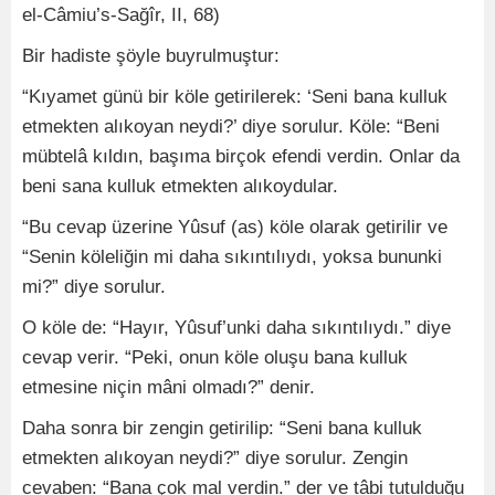
el-Câmiu’s-Sağîr, II, 68)
Bir hadiste şöyle buyrulmuştur:
“Kıyamet günü bir köle getirilerek: ‘Seni bana kulluk
etmekten alıkoyan neydi?’ diye sorulur. Köle: “Beni
mübtelâ kıldın, başıma birçok efendi verdin. Onlar da
beni sana kulluk etmekten alıkoydular.
“Bu cevap üzerine Yûsuf (as) köle olarak getirilir ve
“Senin köleliğin mi daha sıkıntılıydı, yoksa bununki
mi?” diye sorulur.
O köle de: “Hayır, Yûsuf’unki daha sıkıntılıydı.” diye
cevap verir. “Peki, onun köle oluşu bana kulluk
etmesine niçin mâni olmadı?” denir.
Daha sonra bir zengin getirilip: “Seni bana kulluk
etmekten alıkoyan neydi?” diye sorulur. Zengin
cevaben: “Bana çok mal verdin.” der ve tâbi tutulduğu