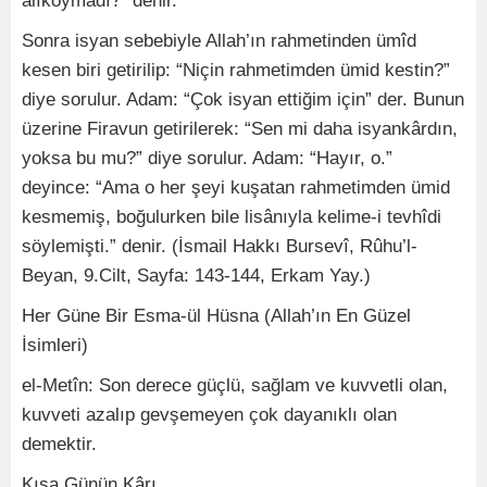
alıkoymadı?” denir.
Sonra isyan sebebiyle Allah’ın rahmetinden ümîd
kesen biri getirilip: “Niçin rahmetimden ümid kestin?”
diye sorulur. Adam: “Çok isyan ettiğim için” der. Bunun
üzerine Firavun getirilerek: “Sen mi daha isyankârdın,
yoksa bu mu?” diye sorulur. Adam: “Hayır, o.”
deyince: “Ama o her şeyi kuşatan rahmetimden ümid
kesmemiş, boğulurken bile lisânıyla kelime-i tevhîdi
söylemişti.” denir. (İsmail Hakkı Bursevî, Rûhu’l-
Beyan, 9.Cilt, Sayfa: 143-144, Erkam Yay.)
Her Güne Bir Esma-ül Hüsna (Allah’ın En Güzel
İsimleri)
el-Metîn: Son derece güçlü, sağlam ve kuvvetli olan,
kuvveti azalıp gevşemeyen çok dayanıklı olan
demektir.
Kısa Günün Kârı