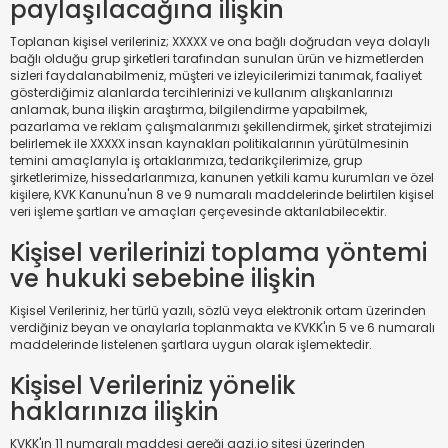
paylaşılacağına ilişkin
Toplanan kişisel verileriniz; XXXXX ve ona bağlı doğrudan veya dolaylı
bağlı olduğu grup şirketleri tarafından sunulan ürün ve hizmetlerden
sizleri faydalanabilmeniz, müşteri ve izleyicilerimizi tanımak, faaliyet
gösterdiğimiz alanlarda tercihlerinizi ve kullanım alışkanlarınızı
anlamak, buna ilişkin araştırma, bilgilendirme yapabilmek,
pazarlama ve reklam çalışmalarımızı şekillendirmek, şirket stratejimizi
belirlemek ile XXXXX insan kaynakları politikalarının yürütülmesinin
temini amaçlarıyla iş ortaklarımıza, tedarikçilerimize, grup
şirketlerimize, hissedarlarımıza, kanunen yetkili kamu kurumları ve özel
kişilere, KVK Kanunu'nun 8 ve 9 numaralı maddelerinde belirtilen kişisel
veri işleme şartları ve amaçları çerçevesinde aktarılabilecektir.
Kişisel verilerinizi toplama yöntemi
ve hukuki sebebine ilişkin
Kişisel Verileriniz, her türlü yazılı, sözlü veya elektronik ortam üzerinden
verdiğiniz beyan ve onaylarla toplanmakta ve KVKK'ın 5 ve 6 numaralı
maddelerinde listelenen şartlara uygun olarak işlemektedir.
Kişisel Verileriniz yönelik
haklarınıza ilişkin
KVKK'ın 11 numaralı maddesi gereği gazi.io sitesi üzerinden