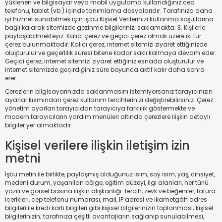
yüklenen ve bilgisayar veya mobil uygulama kullandığınız cep
telefonu, tablet (vb.) içinde tanımlama dosyalarıdır. Tarafınıza daha
iyi hizmet sunabilmek için iş bu Kişisel Verilerinizi kullanma koşullarına
bağlı kalarak sitemizde gezinme bilgilerinizi saklamakta; 3. Kişilerle
paylaşabilmekteyiz. Kalıcı çerez ve geçici çerez olmak üzere iki tür
çerez bulunmaktadır. Kalıcı çerez, internet sitemizi ziyaret ettiğinizde
oluşturulur ve geçerlilik süresi bitene kadar saklı kalmaya devam eder.
Geçici çerez, internet sitemizi ziyaret ettiğiniz esnada oluşturulur ve
internet sitemizde geçirdiğiniz süre boyunca aktif kalır daha sonra
erer.
Çerezlerin bilgisayarınızda saklanmasını istemiyorsanız tarayıcınızın
ayarlar kısmından çerez kullanım tercihlerinizi değiştirebilirsiniz. Çerez
yönetim ayarları tarayıcıdan tarayıcıya farklılık göstermekte ve
modern tarayıcıların yardım menüleri altında çerezlere ilişkin detaylı
bilgiler yer almaktadır.
Kişisel verilere ilişkin iletişim izin
metni
İşbu metin ile birlikte, paylaşmış olduğunuz isim, soy isim, yaş, cinsiyet,
medeni durum, yaşanılan bölge, eğitim düzeyi, ilgi alanları, her türlü
yazılı ve görsel basına ilişkin alışkanlığı-tercih, zevk ve beğeniler, fatura
içerikleri, cep telefonu numarası, mail, IP adresi ve ikametgâh adres
bilgileri ile kredi kartı bilgileri gibi kişisel bilgilerinizin toplanması; kişisel
bilgilerinizin; tarafınıza çeşitli avantajların sağlanıp sunulabilmesi,