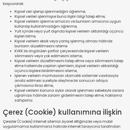
başvurarak:
Kişisel veri işlenip işlenmediğini öğrenme,
Kişisel verileri işlenmişse buna ilişkin bilgi talep etme,
Kişisel verilerin işlenme amacını ve bunların amacına uygun
kullanılıp kullanılmadığını öğrenme,
Yurt içinde veya yurt dışında kişisel verilerin aktarıldığı üçüncü
kişileri bilme,
Kişisel verilerin eksik veya yanlış işlenmiş olması hâlinde
bunların düzeltilmesini isteme
KVKK ile öngörülen şartlar çerçevesinde kişisel verilerin
silinmesini veya yok edilmesini isteme,
Kişisel verilerin düzeltilmesini talep etme veya silinmesini talep
etme hallerinde yapılan işlemlerin, kişisel verilerin aktarıldığı
üçüncü kişilere bildirilmesini isteme,
İşlenen verilerin münhasıran otomatik sistemler vasıtasıyla
analiz edilmesi suretiyle aleyhine bir sonucun ortaya
çıkmasına itiraz etme,
Kişisel verilerin kanuna aykırı olarak işlenmesi sebebiyle zarara
uğraması hâlinde zararın giderilmesini talep etme, haklarına
sahipsiniz.
Çerez (Cookie) kullanımına ilişkin
Çerezler (Cookie) internet sitemizi ziyaret ettiğinizde veya mobil
uygulamamızı kullanmanız halinde internet tarayıcınız tarafından