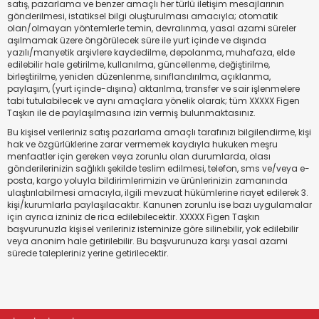
satış, pazarlama ve benzer amaçlı her türlü iletişim mesajlarının
gönderilmesi, istatiksel bilgi oluşturulması amacıyla; otomatik
olan/olmayan yöntemlerle temin, devralınma, yasal azami süreler
aşılmamak üzere öngörülecek süre ile yurt içinde ve dışında
yazılı/manyetik arşivlere kaydedilme, depolanma, muhafaza, elde
edilebilir hale getirilme, kullanılma, güncellenme, değiştirilme,
birleştirilme, yeniden düzenlenme, sınıflandırılma, açıklanma,
paylaşım, (yurt içinde-dışına) aktarılma, transfer ve sair işlenmelere
tabi tutulabilecek ve aynı amaçlara yönelik olarak; tüm XXXXX Figen
Taşkın ile de paylaşılmasına izin vermiş bulunmaktasınız.
Bu kişisel verileriniz satış pazarlama amaçlı tarafınızı bilgilendirme, kişi
hak ve özgürlüklerine zarar vermemek kaydıyla hukuken meşru
menfaatler için gereken veya zorunlu olan durumlarda, olası
gönderilerinizin sağlıklı şekilde teslim edilmesi, telefon, sms ve/veya e-
posta, kargo yoluyla bildirimlerimizin ve ürünlerinizin zamanında
ulaştırılabilmesi amacıyla, ilgili mevzuat hükümlerine riayet edilerek 3.
kişi/kurumlarla paylaşılacaktır. Kanunen zorunlu ise bazı uygulamalar
için ayrıca izniniz de rica edilebilecektir. XXXXX Figen Taşkın
başvurunuzla kişisel verileriniz isteminize göre silinebilir, yok edilebilir
veya anonim hale getirilebilir. Bu başvurunuza karşı yasal azami
sürede talepleriniz yerine getirilecektir.