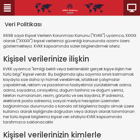
Veri Politikası
6698 sayılı Kişisel Verilerin Korunması Kanunu ("KVKK") uyarınca, XXXXX
olarak ("XXXXX") kişisel verilerinizi güvenliği konusunda azami özeni
göstermekteyiz. KVKK kapsamında sizleri bilgilendirmek isteriz.
Kişisel verilerinize ilişkin
KVKK uyarınca "kimliği belirli veya belirlenebilir gerçek kişiye ilişkin her
türlü bilgi" kişisel veridir. Bu bağlamda işbu sayımla sınırlı kalmamak
kaydıyla size daha iyi hizmet verebilmek, istatiksel çalışmalar
yapabilmek, reklam ve pazarlama faaliyetimizi yürütebilmek adına;
adınız, soyadınız, cinsiyetiniz, doğum tarihiniz ve doğum yeriniz,
telefon numaranızın, resim, görüntü ve ses kaydınız, IP adresiniz,
elektronik posta adresiniz, sosyal medya hesapları üzerinden
bağlanılması durumunda o kanala ait bilgileriniz başta olmak üzere
kullanıcı olarak kişiliğinizle doğrudan veya dolaylı olarak tanımlanan
her türlü kişisel bilgileriniz kişisel veri sıfatıyla KVKK kapsamında
tarafımızca saklanacaktır.
Kişisel verilerinizin kimlerle