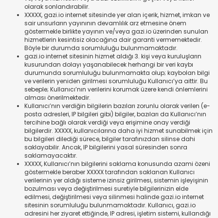
olarak sonlandırabilir.
XXXXX, gazi.io internet sitesinde yer alan içerik, hizmet, imkan ve
sair unsurların yayınının devamlılık arz etmesine önem
göstermekle birlikte yayının ve/veya gazi.io üzerinden sunulan
hizmetlerin kesintisiz olacağına dair garanti vermemektedir.
Böyle bir durumda sorumluluğu bulunmamaktadır.
gazi.io internet sitesinin hizmet aldığı 3. kişi veya kuruluşların
kusurundan dolayı yaşanabilecek herhangi bir veri kaybı
durumunda sorumluluğu bulunmamakta olup; kaybolan bilgi
ve verilerin yeniden girilmesi sorumluluğu Kullanıcı’ya aittir. Bu
sebeple; Kullanıcı’nın verilerini korumak üzere kendi önlemlerini
alması önerilmektedir.
Kullanıcı’nın verdiğin bilgilerin bazıları zorunlu olarak verilen (e-
posta adresleri, IP bilgileri gibi) bilgiler, bazıları da Kullanıcı’nın
tercihine bağlı olarak verdiği veya erişimine onay verdiği
bilgilerdir. XXXXX, kullanıcılarına daha iyi hizmet sunabilmek için
bu bilgileri dilediği sürece, bilgiler tarafınızdan silinse dahi
saklayabilir. Ancak, IP bilgilerini yasal süresinden sonra
saklamayacaktır.
XXXXX, Kullanıcı’nın bilgilerini saklama konusunda azami özeni
göstermekle beraber XXXXX tarafından saklanan Kullanıcı
verilerinin yer aldığı sisteme izinsiz girilmesi, sistemin işleyişinin
bozulması veya değiştirilmesi suretiyle bilgilerinizin elde
edilmesi, değiştirilmesi veya silinmesi halinde gazi.io internet
sitesinin sorumluluğu bulunmamaktadır. Kullanıcı, gazi.io
adresini her ziyaret ettiğinde, IP adresi, işletim sistemi, kullandığı