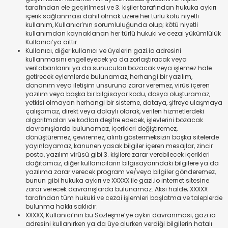
tarafından ele geçirilmesi ve 3. kişiler tarafından hukuka aykırı
içerik sağlanması dahil olmak üzere her türlü kötü niyetli
kullanım, Kullanıcı’nın sorumluluğunda olup; kötü niyetli
kullanımdan kaynaklanan her türlü hukuki ve cezai yükümlülük
Kullanıcı’ya aittir.
Kullanıcı, diğer kullanıcı ve üyelerin gazi.io adresini
kullanmasını engelleyecek ya da zorlaştıracak veya
veritabanlarını ya da sunucuları bozacak veya işlemez hale
getirecek eylemlerde bulunamaz, herhangi bir yazılım,
donanım veya iletişim unsuruna zarar veremez, virüs içeren
yazılım veya başka bir bilgisayar kodu, dosya oluşturamaz,
yetkisi olmayan herhangi bir sisteme, dataya, şifreye ulaşmaya
çalışamaz, direkt veya dolaylı olarak, verilen hizmetlerdeki
algoritmaları ve kodları deşifre edecek, işlevlerini bozacak
davranışlarda bulunamaz, içerikleri değiştiremez,
dönüştüremez, çeviremez, alıntı göstermeksizin başka sitelerde
yayınlayamaz, kanunen yasak bilgiler içeren mesajlar, zincir
posta, yazılım virüsü gibi 3. kişilere zarar verebilecek içerikleri
dağıtamaz, diğer kullanıcıların bilgisayarındaki bilgilere ya da
yazılıma zarar verecek program ve/veya bilgiler gönderemez,
bunun gibi hukuka aykırı ve XXXXX ile gazi.io internet sitesine
zarar verecek davranışlarda bulunamaz. Aksi halde; XXXXX
tarafından tüm hukuki ve cezai işlemleri başlatma ve taleplerde
bulunma hakkı saklıdır.
XXXXX, Kullanıcı’nın bu Sözleşme’ye aykırı davranması, gazi.io
adresini kullanırken ya da üye olurken verdiği bilgilerin hatalı