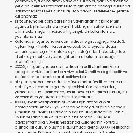
yapmak veya depolamak yasaktır. Kullanıcı, gazi.io adresinde
yer alan içerikleri satamaz, reklam gibi amaçlar doğrultusunda
istismar edemez ve üçüncü kişilerin hakkını zedeleyecek şekilde
kullanamaz.
siirtguneyhaber.com adresinde yayınlanan hiçbir içeriğin
üçüncü kişiler tarafından yayın hakkı, içerik sahibinden izin
alınmadan hiçbir mecrada hiçbir şekilde kullanılamaz,
yayınlanamaz.
Kullanıcı, siirtguneyhaber.com adresine gireceği içeriklerde 3.
kişilerin kişilik haklarına zarar verecek, karalayıcı, aldatıcı
unsurlar, pornografik, ahlaka aykırı fotoğraflar, hakaret, şiddet,
ırkçılık, ayrımcılık ve yasadışılık unsuru bulunmayacağını
taahhüt etmiştir.
XXXXX, siirtguneyhaber.com adresinin belli alanlarını veya
kategorilerini, kullanılan bazı hizmetleri ücretli hale getirebilir ve
bu ücretleri tek taraflı olarak belirleyebilir.
siirtguneyhaber.com adresine üye olanlar, üyelikleri sona erse
dahi üyelik hesabı ile gerçekleştirdikleri tüm eylemlerden,
yükledikleri tüm içeriklerden, üyelik hesabı ile ilgili her türlü içerik
ve eylemden yalnızca kendileri sorumludur.
XXXXX, üyelik hesaplarının güvenliği için azami dikkat
gösterecektir. Ancak üyelik hesabında kayıtlı bilgiler ve hesap
şifresinin güvenliği Kullanıcı’nın sorumluluğundadır. Kullanıcı,
üyelik hesabına ilişkin bilgileri hiçbir zaman 3. kişilerle
paylaşmamalıdır. Üyelik hesabında Kullanıcı’nın kontrolü
dışında bir durum oluşması durumuda derhal XXXXX ile irtibata
geçilmelidir. Kullanıcı’nın üyelik hesabı şifresinin 3. kişiler