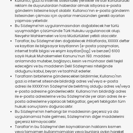
Kullanıcı, gazi.io internet sitesindeki yenilikler ve sair konulardaki
reklam ile duyurulardan haberdar olmak istiyorsa e-posta
gönderim listesine kayıt olabilir. Kullanıcı’nın e-posta gönderim
listesinden çıkması için ayarlar menüsünden gerekli ayarları
yapması yeterlidir.
Bu Sözleşme’nin uygulanmasından doğabilecek her türlü
uyuşmazlığın çözümünde Türk Hukuku uygulanacak olup;
Nevşehir Mahkemeleri ve İcra Müdürlükleri yetkili olacaktır.
Taraflar, bu Sözleşme’den doğabilecek ihtilaflarda, XXXXX defter
ve kayıtları ile bilgisayar kayıtlarının (e-posta yazışmaları,
internet trafik bilgisi ve erişim kayıtları[log] ve benzeri) 6100
sayılı Hukuk Muhakemeleri Kanunu’nun 193. maddesi
anlamında muteber, bağlayıcı, kesin ve münhasır delil teşkil
edeceğini ve bu maddenin Delil Sözleşmesi niteliğinde
olduğunu kabul, beyan ve taahhüt ederler.
Tarafların birbirlerine gönderecekleri bildirimler, Kullanıcı'nın
gazi.io internet sitesinde bildirdiği adres ve/veya e-posta
adresi ile XXXXX’nin Sözleşme’de belirtmiş olduğu adres ve/veya
e-posta adresine gönderilecektir. Kullanıcı’nın bildirdiği adres
ile e-posta adreslerine ve bu Sözleşme’de yer alan adres ile e-
posta adreslerine yapılacak tebligatlar, geçerli tebligatın tüm
hukuki sonuçlarını doğuracaktır.
Bu Sözleşme’nin herhangi bir maddesinin geçersiz ya da
uygulanamaz hale gelmesi, Sözleşme’nin diğer maddelerini
geçersiz kılmayacaktır.
Taraflar’ın bu Sözleşme’den kaynaklanan haklarını kısmen
veya tamamen kullanmamaları veya bunlara aykırı hareket