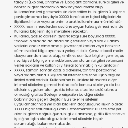
tarayıcı (Explorer, Chrome vs.), bağlantı zamanı, süre bilgileri ve
benzeri bilgiler otomatik olarak kaydedilmekte olup;
Kullanıcı’nın izni gerekmeksizin elde edilen bu bilgilerin 3. kişilerle
paylaşılmamak kaydıyla XXXXX tarafından kişisel bilgilerinizle
ilişikilendirilerek veya anonim olarak kullanılması mümkündür.
XXXXX, resmi mercilerden usulüne uygun talep gelmesi halinde
Kullanıcı bilgilerini ilgili mercilere iletecektir.
Kullanıcı, gazi.io adresini ziyaret ettiği süre boyunca XXXXX,
“cookie” olarak da adlandırılan çerezlerin veya site kullanım
verilerini analiz etme amaçlı javascript kodları veya benzer iz
sürme verileri bilgisayarınıza yerleştirilebilir. Çerezler basit metin
dosyalarından ibaret olup, kimlik ve sair özel bilgiler içermez, bu
nevi kişisel bilgi içermemekle beraber oturum bilgileri ve benzeri
veriler saklanır ve Kullanıcı’yı tekrar tanımak için kullanılabilir.
XXXXX, zaman zaman gazi.io adresine, tanıtım postalarına
veya reklamlarına 3. kişilere ait internet sitelerine ilişkin bilgi ve
linkleri dahil edebilir. Kullanıcı’nın bu linklere tıklayarak diğer
internet sitelerine girmesi halinde söz konusu siteler ya da bu
sitelerin uygulamaları gazi.io internet sitesi kontrolü altında
olmadığı gibi bu Sözleşme, erişebilen bu diğer siteler
bakımından geçerli değildir. Bu siteler ile sitelerin
uygulamalarında yer alan bilgilerin doğruluğuna ilişkin olarak
XXXXX hiçbir sorumluluğu kabul etmemektedir. Bu sitelerde yer
alan bilgilerin doğruluğuna, bilgi kullanımına, gizlilik ilkelerine ve
içeriğine ilişkin olarak gazi.io internet sitesinin hiçbir
sorumluluğu bulunmamaktadır.