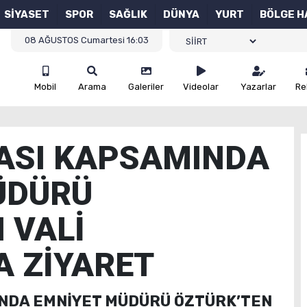
SİYASET
SPOR
SAĞLIK
DÜNYA
YURT
BÖLGE H
08 AĞUSTOS Cumartesi 16:03
Mobil
Arama
Galeriler
Videolar
Yazarlar
Re
ASI KAPSAMINDA
ÜDÜRÜ
 VALİ
YA ZİYARET
INDA EMNİYET MÜDÜRÜ ÖZTÜRK’TEN