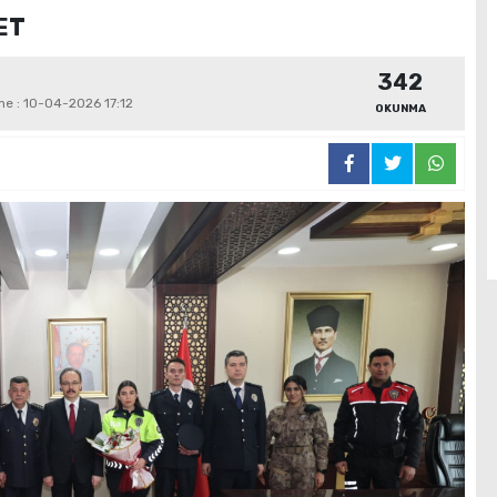
RET
342
me : 10-04-2026 17:12
OKUNMA