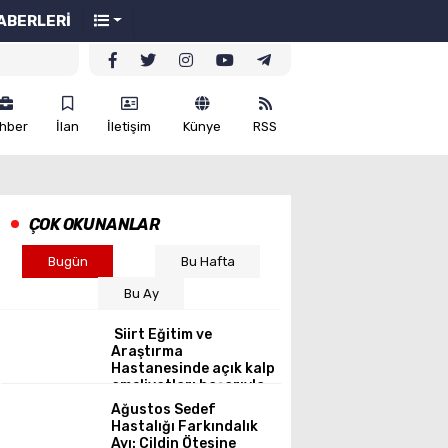
ABERLERİ
hber
İlan
İletişim
Künye
RSS
ÇOK OKUNANLAR
Bugün
Bu Hafta
Bu Ay
Siirt Eğitim ve
Araştırma
Hastanesinde açık kalp
ameliyatları başarıyla
gerçekleştirildi.
Ağustos Sedef
Hastalığı Farkındalık
Ayı: Cildin Ötesine