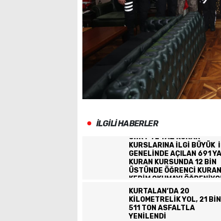
İLGİLİ HABERLER
SİİRT TE YAZ KURAN
KURSLARINA İLGİ BÜYÜK İ
GENELİNDE AÇILAN 691 Y
KURAN KURSUNDA 12 BİN
ÜSTÜNDE ÖĞRENCİ KURA
KERİM OKUMAYI ÖĞRENİYO
KURTALAN’DA 20
KİLOMETRELİK YOL, 21 BİN
511 TON ASFALTLA
YENİLENDİ