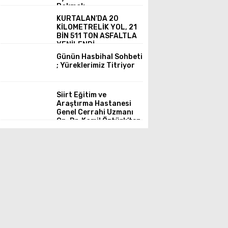
Bakmak
KURTALAN’DA 20
KİLOMETRELİK YOL, 21
BİN 511 TON ASFALTLA
YENİLENDİ
Günün Hasbihal Sohbeti
; Yüreklerimiz Titriyor
Siirt Eğitim ve
Araştırma Hastanesi
Genel Cerrahi Uzmanı
Op. Dr. Kamil Öztürk’ten
Akut Kolesistit ve
Cerrahi Zamanlaması
Hakkında Önemli
Uyarılar