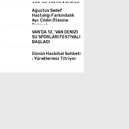
AÇILAN 691 YAZ KURAN
KURSUNDA 12 BİN
Ağustos Sedef
ÜSTÜNDE ÖĞRENCİ
Hastalığı Farkındalık
KURAN KERİM OKUMAYI
Ayı: Cildin Ötesine
ÖĞRENİYOR
Bakmak
VAN’DA 12. ‘VAN DENİZİ
SU SPORLARI FESTİVALİ
BAŞLADI
Günün Hasbihal Sohbeti
; Yüreklerimiz Titriyor