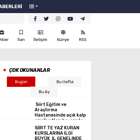
ABERLERİ
hber
İlan
İletişim
Künye
RSS
ÇOK OKUNANLAR
Bugün
Bu Hafta
Bu Ay
Siirt Eğitim ve
Araştırma
Hastanesinde açık kalp
ameliyatları başarıyla
gerçekleştirildi.
SİİRT TE YAZ KURAN
KURSLARINA İLGİ
BÜYÜK İL GENELİNDE