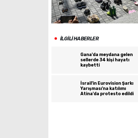
İLGİLİ HABERLER
Gana'da meydana gelen
sellerde 34 kişi hayatı
kaybetti
İsrail'in Eurovision Şarkı
Yarışması'na katılımı
Atina'da protesto edildi